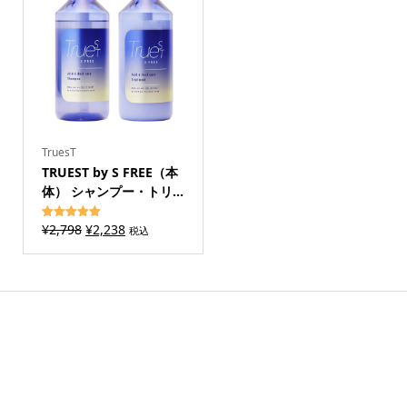
¥1,400
は
で
¥1,120
し
で
た。
す。
TruesT
TRUEST by S FREE（本
体） シャンプー・トリ...
元
現
¥
2,798
¥
2,238
1
件の利用者
税込
評価に基づ
の
在
く5段階評
価のうち、
価
の
5.00
点
格
価
は
格
¥2,798
は
で
¥2,238
し
で
た。
す。