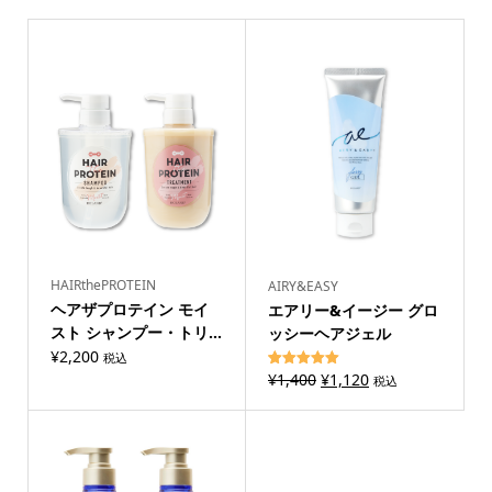
HAIRthePROTEIN
AIRY&EASY
ヘアザプロテイン モイ
エアリー&イージー グロ
スト シャンプー・トリ...
ッシーヘアジェル
¥
2,200
税込
元
現
¥
1,400
¥
1,120
1
件の利用者
税込
評価に基づ
の
在
く5段階評
価のうち、
価
の
5.00
点
格
価
は
格