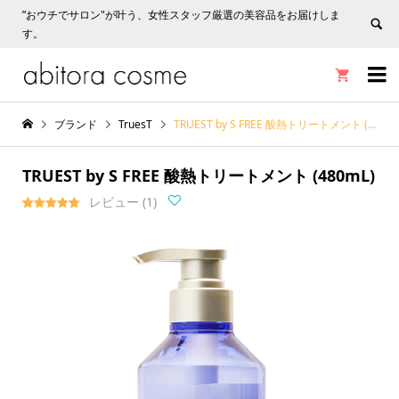
”おウチでサロン"が叶う、女性スタッフ厳選の美容品をお届けしま
す。


ブランド
TruesT
TRUEST by S FREE 酸熱トリートメント (480mL)
TRUEST by S FREE 酸熱トリートメント (480mL)
レビュー (
1
)
1
件の利用者
評価に基づ
く5段階評
価のうち、
5.00
点