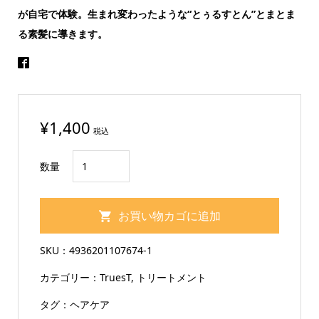
が自宅で体験。生まれ変わったような“とぅるすとん”とまとま
る素髪に導きます。
¥
1,400
税込
TRUEST
数量
by
S
お買い物カゴに追加
FREE
酸
SKU：
4936201107674-1
熱
カテゴリー：
TruesT
,
トリートメント
ト
リ
タグ：
ヘアケア
ー