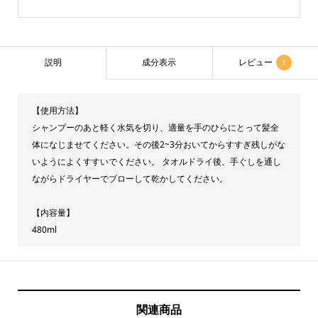
ト
メ
ン
説明
成分表示
レビュー
1
ト
(480mL)
【使用方法】
個
シャンプーのあと軽く水気を切り、適量を手のひらにとって髪全
体になじませてください。その後2~3分おいてからすすぎ残しがな
いようによくすすいでください。 タオルドライ後、手ぐしを通し
ながらドライヤーでブローして乾かしてください。
【内容量】
480ml
関連商品