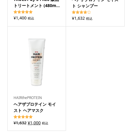
トリートメント (480m...
ト シャンプー
¥
1,400
1
件の利用者
¥
1,632
1
件の利用
税込
税込
評価に基づ
者評価に
く5段階評
基づく5
価のうち、
段階評価
5.00
点
のうち、
4.00
点
HAIRthePROTEIN
ヘアザプロテイン モイ
スト ヘアマスク
元
現
¥
1,632
¥
1,000
1
件の利用者
税込
評価に基づ
の
在
く5段階評