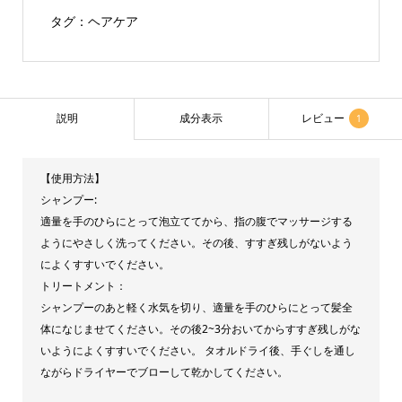
ー
タグ：
ヘアケア
ス
ム
ー
ス
説明
成分表示
レビュー
1
シ
ャ
【使用方法】
ン
シャンプー:
プ
適量を手のひらにとって泡立ててから、指の腹でマッサージする
ー・
ようにやさしく洗ってください。その後、すすぎ残しがないよう
ト
によくすすいでください。
トリートメント：
リ
シャンプーのあと軽く水気を切り、適量を手のひらにとって髪全
ー
体になじませてください。その後2~3分おいてからすすぎ残しがな
ト
いようによくすすいでください。 タオルドライ後、手ぐしを通し
メ
ながらドライヤーでブローして乾かしてください。
ン