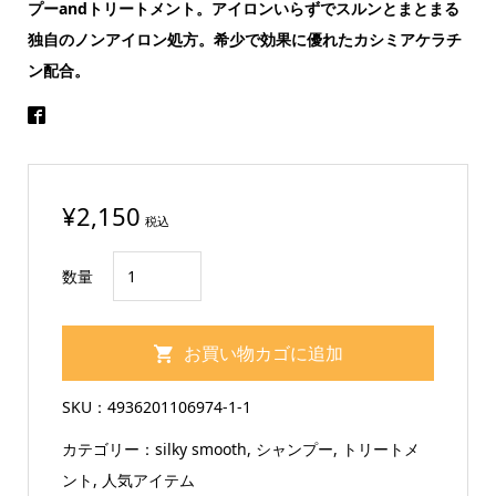
プーandトリートメント。アイロンいらずでスルンとまとまる
独自のノンアイロン処方。希少で効果に優れたカシミアケラチ
ン配合。
¥
2,150
税込
エ
数量
ス
フ
お買い物カゴに追加
リ
ー
SKU：
4936201106974-1-1
シ
カテゴリー：
silky smooth
,
シャンプー
,
トリートメ
ル
ント
,
人気アイテム
キ