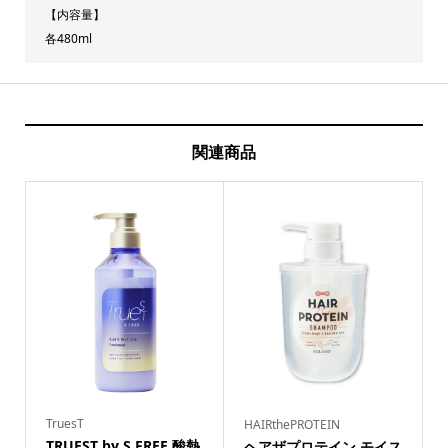
ト
【内容量】
各480ml
セ
ッ
ト
個
関連商品
TruesT
HAIRthePROTEIN
TRUEST by S FREE 酸熱
ヘアザプロテイン モイス