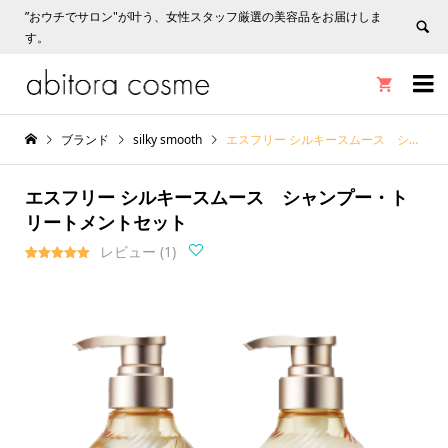
”おウチでサロン"が叶う、女性スタッフ厳選の美容品をお届けしま
す。


ブランド
silky smooth
エスフリー シルキースムース シャンプー・トリートメントセット
エスフリー シルキースムース シャンプー・ト
リートメントセット
レビュー (
1
)
1
件の利用者
評価に基づ
く5段階評
価のうち、
5.00
点