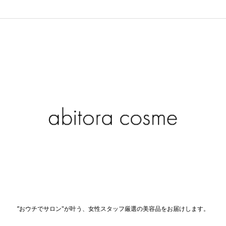
価のうち、
価
の
5.00
点
格
価
は
格
¥1,632
は
で
¥1,000
し
で
た。
す。
”おウチでサロン"が叶う、女性スタッフ厳選の美容品をお届けします。